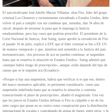
El narcotraficante José Adolfo Macías Villamar, alias Fito, líder del grupo
criminal Los Choneros y recientemente extraditado a Estados Unidos, debe
volver al país a cumplir con sus condenas que, sumadas, dan 34 años de
cárcel, después de terminar la pena que le imponga la Justicia
estadounidense, pero hay casos que podrían prescribir. El presidente de la
Corte Nacional de Justicia, José Suing, quien aprobó la extradición de Fito
el pasado 16 de julio, explicó a EFE que el líder criminal se fue a EE.UU.
de manera «temporal» y que, mientras está sometido a la Justicia del país
norteamericano, «los procesos de acá no pueden continuar, se suspenden
hasta que se resuelva la situación en Estados Unidos». Suing admitió que
«siempre habrá riesgo de prescripción», aunque «todo depende del tipo de
causas que se le imputen acá (Ecuador)».
«Porque si hay una suspensión, habría que verificar si es que eso, dentro
del marco normativo aplicable, es pertinente considerarlo como una
suspensión indefinida hasta que se resuelva la situación o continúa
transcurriendo el plazo de prescripción», añadió el magistrado. Una vez
que los jueces en Estados Unidos definan si Fito es culpable o no de los
siete cargos que pesan en su contra como conspiración para la distribución
internacional de cocaína y contrabando de armas de fuego, entre otros, y le