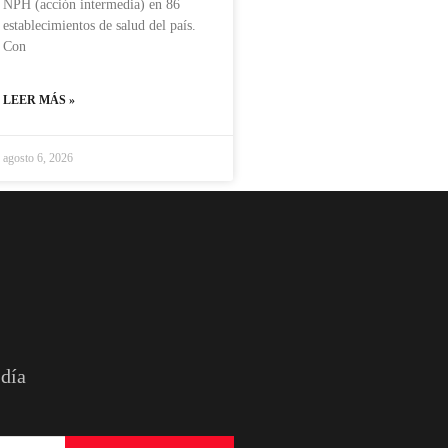
NPH (acción intermedia) en 86
establecimientos de salud del país.
Con
LEER MÁS »
agosto 6, 2026
 día