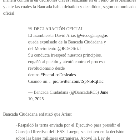
manera contraria en decisiones claves realizadas en el Pleno de la Asamblea
y ante las cuales la Bancada había debatido y decidido», según comunicado
oficial.
🚨 DECLARACIÓN OFICIAL
El asambleísta David Arias
@vicocgalapagos
queda expulsado de la Bancada Ciudadana y
del Movimiento
@RC5Oficial
.
Su conducta irrespetó nuestros principios,
engañó al pueblo y atentó contra el proceso
revolucionario desde
dentro.
#FueraLosDesleales
Cuando un…
pic.twitter.com/tSpN5RqfHc
— Bancada Ciudadana (@BancadaRC5)
June
10, 2025
Bancada Ciudadana enfatizó que Arias:
«Respaldó la terna enviada por el Ejecutivo para presidir el
Consejo Directivo del IESS. Luego, se abstuvo en la decisión
sobre las bases militares extranjeras. Apoyó la Ley de