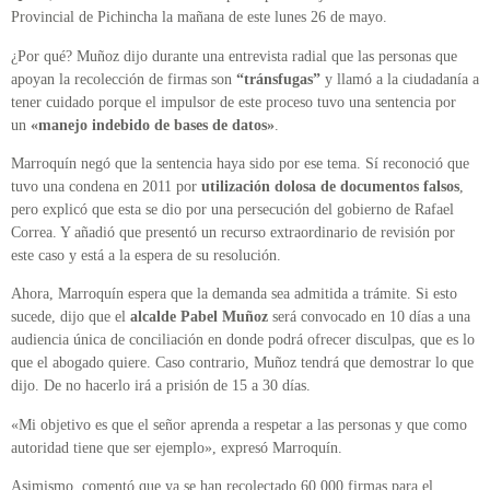
Provincial de Pichincha la mañana de este lunes 26 de mayo.
¿Por qué? Muñoz dijo durante una entrevista radial que las personas que
apoyan la recolección de firmas son
“tránsfugas”
y llamó a la ciudadanía a
tener cuidado porque el impulsor de este proceso tuvo una sentencia por
un
«manejo indebido de bases de datos»
.
Marroquín negó que la sentencia haya sido por ese tema. Sí reconoció que
tuvo una condena en 2011 por
utilización dolosa de documentos falsos
,
pero explicó que esta se dio por una persecución del gobierno de Rafael
Correa. Y añadió que presentó un recurso extraordinario de revisión por
este caso y está a la espera de su resolución.
Ahora, Marroquín espera que la demanda sea admitida a trámite. Si esto
sucede, dijo que el
alcalde Pabel Muñoz
será convocado en 10 días a una
audiencia única de conciliación en donde podrá ofrecer disculpas, que es lo
que el abogado quiere. Caso contrario, Muñoz tendrá que demostrar lo que
dijo. De no hacerlo irá a prisión de 15 a 30 días.
«Mi objetivo es que el señor aprenda a respetar a las personas y que como
autoridad tiene que ser ejemplo», expresó Marroquín.
Asimismo, comentó que ya se han recolectado 60 000 firmas para el