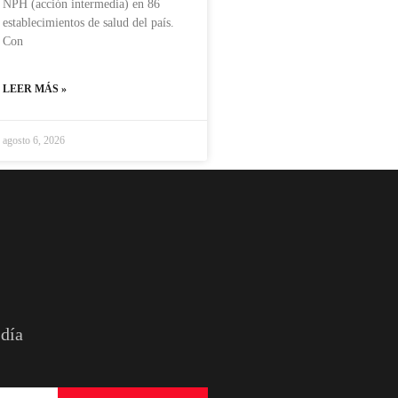
NPH (acción intermedia) en 86
establecimientos de salud del país.
Con
LEER MÁS »
agosto 6, 2026
 día