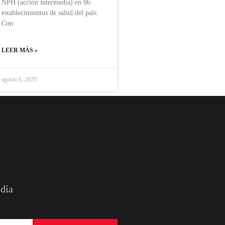
NPH (acción intermedia) en 86
establecimientos de salud del país.
Con
LEER MÁS »
agosto 6, 2026
 día