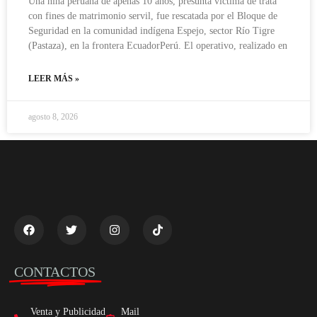
Una niña peruana de apenas 10 años, presunta víctima de trata
con fines de matrimonio servil, fue rescatada por el Bloque de
Seguridad en la comunidad indígena Espejo, sector Río Tigre
(Pastaza), en la frontera EcuadorPerú. El operativo, realizado en
LEER MÁS »
agosto 8, 2026
CONTACTOS
Venta y Publicidad
Mail