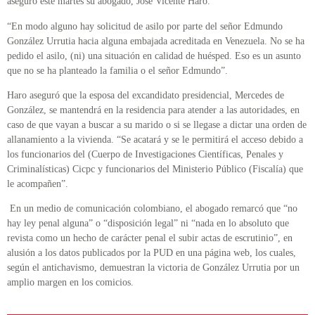
aseguró este martes su abogado, José Vicente Haro.
“En modo alguno hay solicitud de asilo por parte del señor Edmundo
González Urrutia hacia alguna embajada acreditada en Venezuela. No se ha
pedido el asilo, (ni) una situación en calidad de huésped. Eso es un asunto
que no se ha planteado la familia o el señor Edmundo”.
Haro aseguró que la esposa del excandidato presidencial, Mercedes de
González, se mantendrá en la residencia para atender a las autoridades, en
caso de que vayan a buscar a su marido o si se llegase a dictar una orden de
allanamiento a la vivienda. “Se acatará y se le permitirá el acceso debido a
los funcionarios del (Cuerpo de Investigaciones Científicas, Penales y
Criminalísticas) Cicpc y funcionarios del Ministerio Público (Fiscalía) que
le acompañen”.
En un medio de comunicación colombiano, el abogado remarcó que “no
hay ley penal alguna” o “disposición legal” ni “nada en lo absoluto que
revista como un hecho de carácter penal el subir actas de escrutinio”, en
alusión a los datos publicados por la PUD en una página web, los cuales,
según el antichavismo, demuestran la victoria de González Urrutia por un
amplio margen en los comicios.