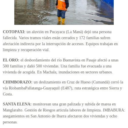
COTOPAXI:
un aluvión en Pucayacu (La Maná) dejó una persona
fallecida. Varios tramos viales están cerrados y 172 familias sufren
afectación indirecta por la interrupción de accesos. Equipos trabajan en
limpieza y recuperación vial.
EL ORO:
el desbordamiento del río Buenavista en Pasaje afectó a unas
500 familias y dañó 500 viviendas. Una familia fue evacuada a una
vivienda de acogida. En Machala, inundaciones en sectores urbanos.
CHIMBORAZO:
un deslizamiento en Cruz de Hueso (Cumandá) cerró la
vía RiobambaPallatanga-Guayaquil (E487), ruta estratégica entre Sierra y
Costa.
SANTA ELENA:
monitorean una gran palizada y subida de marea en
Manglaralto. Gestión de Riesgos articula labores de limpieza. IMBABURA:
anegamientos en San Antonio de Ibarra afectaron dos viviendas y ocho
personas.