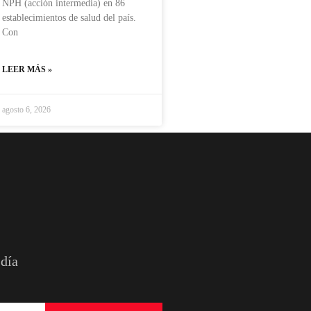
NPH (acción intermedia) en 86
establecimientos de salud del país.
Con
LEER MÁS »
agosto 6, 2026
 día