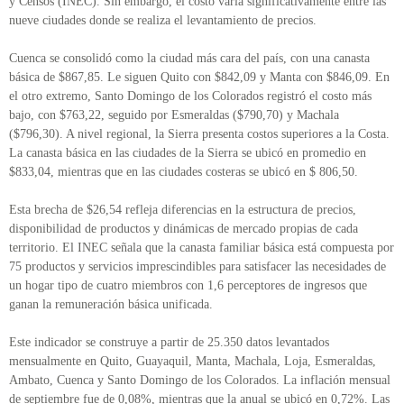
y Censos (INEC). Sin embargo, el costo varía significativamente entre las
nueve ciudades donde se realiza el levantamiento de precios.
Cuenca se consolidó como la ciudad más cara del país, con una canasta
básica de $867,85. Le siguen Quito con $842,09 y Manta con $846,09. En
el otro extremo, Santo Domingo de los Colorados registró el costo más
bajo, con $763,22, seguido por Esmeraldas ($790,70) y Machala
($796,30). A nivel regional, la Sierra presenta costos superiores a la Costa.
La canasta básica en las ciudades de la Sierra se ubicó en promedio en
$833,04, mientras que en las ciudades costeras se ubicó en $ 806,50.
Esta brecha de $26,54 refleja diferencias en la estructura de precios,
disponibilidad de productos y dinámicas de mercado propias de cada
territorio. El INEC señala que la canasta familiar básica está compuesta por
75 productos y servicios imprescindibles para satisfacer las necesidades de
un hogar tipo de cuatro miembros con 1,6 perceptores de ingresos que
ganan la remuneración básica unificada.
Este indicador se construye a partir de 25.350 datos levantados
mensualmente en Quito, Guayaquil, Manta, Machala, Loja, Esmeraldas,
Ambato, Cuenca y Santo Domingo de los Colorados. La inflación mensual
de septiembre fue de 0,08%, mientras que la anual se ubicó en 0,72%. Las